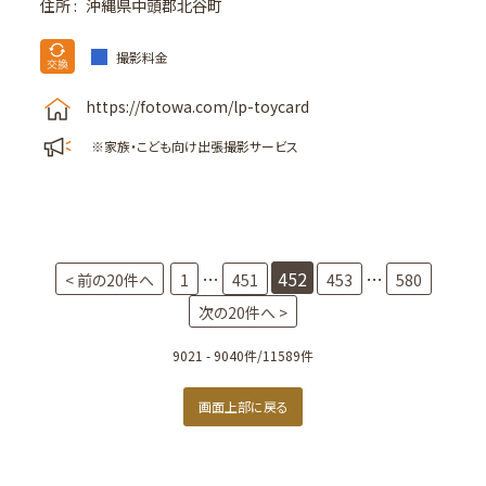
住所 :
沖縄県中頭郡北谷町
撮影料金
https://fotowa.com/lp-toycard
※家族・こども向け出張撮影サービス
…
452
…
< 前の20件へ
1
451
453
580
次の20件へ >
9021 - 9040件/11589件
画面上部に戻る